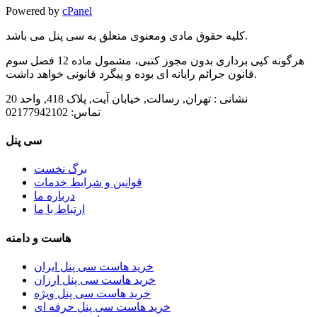
Powered by
cPanel
کلیه حقوق مادی ومعنوی متعلق به سی پنل می باشد.
هرگونه کپی برداری بدون مجوز کتبی، مشمول ماده 12 فصل سوم
قانون جرائم رایانه ای بوده و پیگرد قانونی خواهد داشت.
نشانی :
تهران, رسالت, خیابان آیت, پلاک 418, واحد 20
تماس:
02177942102
سی پنل
برگ نخست
قوانین و شرایط خدمات
درباره ما
ارتباط با ما
هاست و دامنه
خرید هاست سی پنل ایران
خرید هاست سی پنل ارزان
خرید هاست سی پنل ویژه
خرید هاست سی پنل حرفه ای