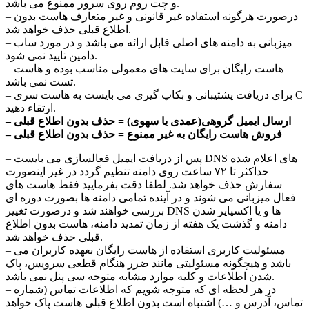
و چت روم روی سرور ممنوع می باشد.
– درصورت هرگونه استفاده غیر قانونی و غیر متعارف هاست بدون
اطلاع قبلی حذف خواهد شد.
– میزبانی به دامنه های اصلی قابل ارائه می باشد و در مورد ساب
دامین تایید نمی شود.
– هاست رایگان برای سایت های معمولی مناسب بوده و هاست
تست نمی باشد.
– برای دریافت پشتیبانی و بکاپ گیری می بایست به هاست سری C
ارتقاء دهید.
– ارسال ایمیل گروهی(عمدی یا سهوی) = حذف بدون اطلاع قبلی
– فروش هاست رایگان به غیر ممنوع = حذف بدون اطلاع قبلی
– پس از دریافت ایمیل فعالسازی می بایست DNS های اعلام شده
حداکثر تا ۷۲ ساعت روی دامنه تنظیم گردد در غیر اینصورت
سفارش حذف خواهد شد. لطفا دقت بفرمایید فقط هاست های
فعال میزبانی می شوند و در آینده تمامی دامنه ها بصورت دوره ای
بررسی خواهند شد و درصورت تغییر DNS ها و یا اکسپایر شدن
دامنه و گذشت یک هفته از زمان تمدید دامنه، هاست بدون اطلاع
قبلی حذف خواهد شد.
– مسئولیت کاربری استفاده از هاست رایگان بعهده کاربران می
باشد و هیچگونه مسئولیتی مانند ضرر هنگام قطعی سرویس، پاک
شدن اطلاعات و کلیه موارد مشابه متوجه سی پنل نمی باشد.
– در هر لحظه ای که متوجه شویم که اطلاعات تماس (شماره
تماس، آدرس و …) اشتباه است بدون اطلاع قبلی هاست پاک خواهد