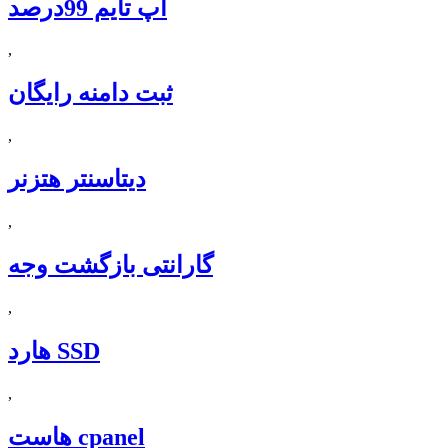
آپ تایم 99درصد
,
ثبت دامنه رایگان
,
دیتاسنتر هتزنر
,
گارانتی بازگشت وجه
,
هارد SSD
,
هاست cpanel