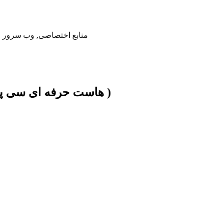
سرور هتزنر آلمان, هاست پرسرعت NVMe
( هاست حرفه ای سی پنل مناسب برای سایت های پربازدید و فروشگاهی )