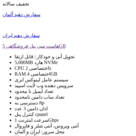
تخفیف سالانه
سفارش دهید
آلمان
سفارش دهید
ایران
هاست سی پنل فروشگاهی 5GB
تحویل
آنی و خودکار | قابل ارتقا
NVMe
هارد
5,000MB
2x
CPU اختصاصی
4GB
RAM اختصاصی
سیستم عامل
لینوکس ابری
سرویس دهنده وب
لایت اسپید
تعداد ایمیل
نا محدود
تعداد ساب دامین
نامحدود
ftp
دسترسی به
ادان دامین
3 عدد
cpanel
کنترل پنل
1Gbps
سرعت اینترنت
آنتی ویروس، آنتی شلر و فایروال
محل سرور:
ایران
و
آلمان