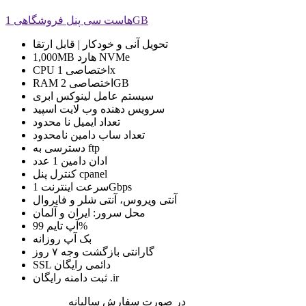
هاست سی پنل فروشگاهی 1GB
تحویل
آنی و خودکار | قابل ارتقا
NVMe
هارد
1,000MB
1x
CPU اختصاصی
2GB
RAM اختصاصی
سیستم عامل
لینوکس ابری
سرویس دهنده وب
لایت اسپید
تعداد ایمیل
نا محدود
تعداد ساب دامین
نامحدود
ftp
دسترسی به
ادان دامین
1 عدد
cpanel
کنترل پنل
1Gbps
سرعت اینترنت
آنتی ویروس، آنتی شلر و فایروال
محل سرور:
ایران
و
آلمان
99%
آپ تایم
بک آپ
روزانه
گارانتی بازگشت وجه
۷ روز
SSL دائمی رایگان
ثبت دامنه رایگان .ir
در صورت سفارش سالیانه