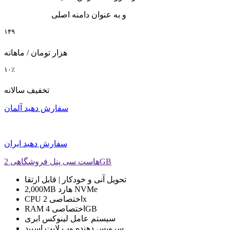
و به عنوان دامنه اصلی
۱۴۹
هزار تومان / ماهانه
۱۰٪
تخفیف سالانه
سفارش دهید
آلمان
سفارش دهید
ایران
هاست سی پنل فروشگاهی 2GB
تحویل
آنی و خودکار | قابل ارتقا
NVMe
هارد
2,000MB
2x
CPU اختصاصی
4GB
RAM اختصاصی
سیستم عامل
لینوکس ابری
سرویس دهنده وب
لایت اسپید