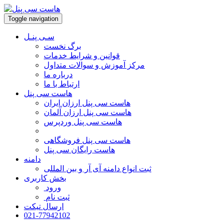
Toggle navigation
سـی پنـل
برگ نخست
قوانین و شرایط خدمات
مرکز آموزش و سوالات متداول
درباره ما
ارتباط با ما
هاست سی پنل
هاست سی پنل ارزان ایران
هاست سی پنل ارزان آلمان
هاست سی پنل وردپرس
هاست سی پنل فروشگاهی
هاست رایگان سی پنل
دامنه
ثبت انواع دامنه آی آر و بین المللی
بخش کاربری
ورود
ثبت نام
ارسال تیکت
021-77942102