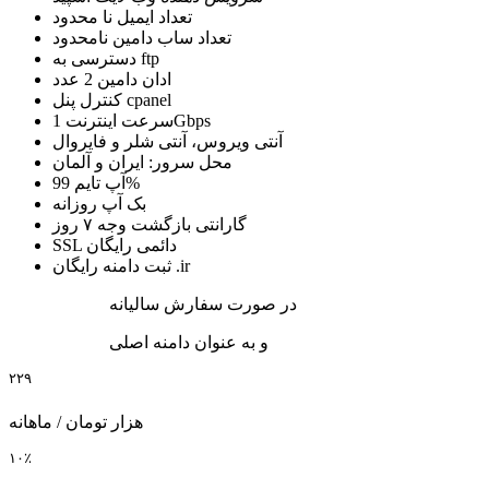
تعداد ایمیل
نا محدود
تعداد ساب دامین
نامحدود
ftp
دسترسی به
ادان دامین
2 عدد
cpanel
کنترل پنل
1Gbps
سرعت اینترنت
آنتی ویروس، آنتی شلر و فایروال
محل سرور:
ایران
و
آلمان
99%
آپ تایم
بک آپ
روزانه
گارانتی بازگشت وجه
۷ روز
SSL دائمی رایگان
ثبت دامنه رایگان .ir
در صورت سفارش سالیانه
و به عنوان دامنه اصلی
۲۲۹
هزار تومان / ماهانه
۱۰٪