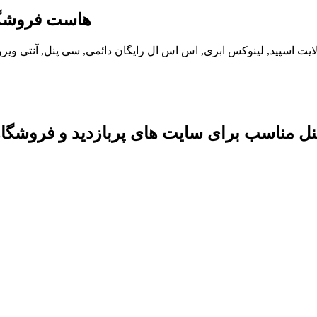
خرید هاست سی پنل پرسرعت NVMe | ه
, منابع اختصاصی, وب سرور لایت اسپید, لینوکس ابری, اس اس ال رایگان دائمی, سی پنل, آ